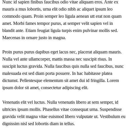
Nunc id sapien finibus faucibus odio vitae aliquam eros. Ante ex
mauris a mus lobortis, urna elit odio nibh ac aliquet ipsum leo
commodo quam. Proin semper leo ligula aenean utt erat non quam
amet. Morbi fames tempor purus, at semper velit sapien vel in
blandit ante. Etiam feugiat ligula turpis enim pulvinar mollis sed.
Maecenas in ornare justo in magna.
Proin purus purus dapibus eget lacus nec, placerat aliquam mauris.
Nulla vel ante ullamcorper, mattis massa nec suscipit risus. In
suscipit luctus gravida. Nulla faucibus quis nulla sed faucibus, nunc
malesuada est sed diam porta posuere. In hac habitasse platea
dictumst. Pellentesque elementum sit amet dui id fringilla. Lorem
ipsum dolor sit amet, consectetur adipiscing elit.
Venenatis elit vel luctus. Nulla venenatis libero at sem semper, id
ultricies ipsum mollis. Phasellus vitae consequat urna. Suspendisse
gravida velit magna vitae euismod libero vulputate ut. Vestibulum eu
dignissim nisl sed lobortis diam in tellus.